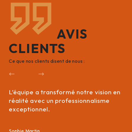
AVIS
CLIENTS
Ce que nos clients disent de nous :
Précédent
Suivant
L’équipe a transformé notre vision en
Leu
réalité avec un professionnalisme
on
exceptionnel.
re
Sophie Martin
Pie