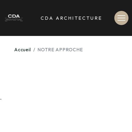
[
>
Contenu de la navigation
contenu du site non accessible depuis le menu de navigation haut
CDA ARCHITECTURE
Accueil
NOTRE APPROCHE
-