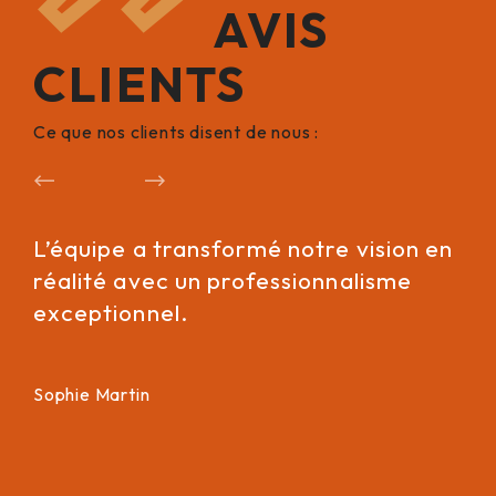
AVIS
CLIENTS
Ce que nos clients disent de nous :
Précédent
Suivant
L’équipe a transformé notre vision en
Leu
réalité avec un professionnalisme
on
exceptionnel.
re
Sophie Martin
Pie