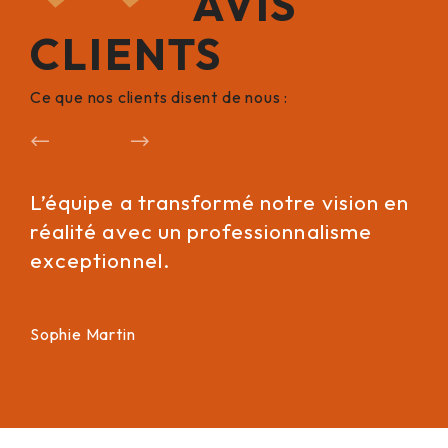
AVIS
CLIENTS
Ce que nos clients disent de nous :
Précédent
Suivant
L’équipe a transformé notre vision en
Leu
réalité avec un professionnalisme
on
exceptionnel.
re
Sophie Martin
Pie