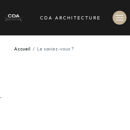
[
>
Contenu de la navigation
contenu du site non accessible depuis le menu de navigation haut
CDA ARCHITECTURE
Accueil
Le saviez-vous ?
-