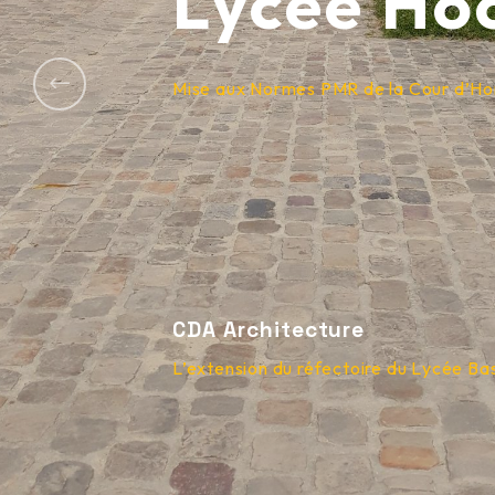
Lycée Ho
Mise aux Normes PMR de la Cour d’Honn
Previous
CDA Architecture
L’extension du réfectoire du Lycée Ba