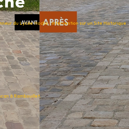
che
eur du Lycée Hoche : Intervention sur un Site Historique
scan à Rambouillet.