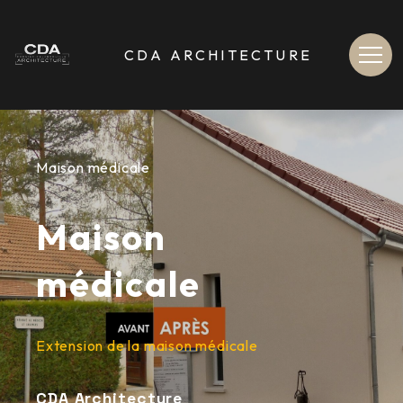
[
>
Contenu de la navigation
contenu du site non accessible depuis le menu de navigation haut
CDA ARCHITECTURE
Maison médicale
Maison
médicale
Extension de la maison médicale
CDA Architecture