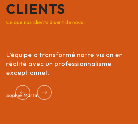
CLIENTS
Ce que nos clients disent de nous :
L’équipe a transformé notre vision en
Le
réalité avec un professionnalisme
o
exceptionnel.
r
Précédent
Suivant
Sophie Martin
Pi