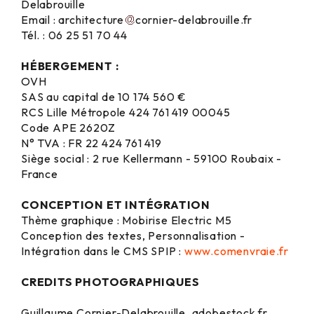
Delabrouille
Email : architecture
cornier-delabrouille.fr
Tél. : 06 25 51 70 44
HÉBERGEMENT :
OVH
SAS au capital de 10 174 560 €
RCS Lille Métropole 424 761 419 00045
Code APE 2620Z
N° TVA : FR 22 424 761 419
Siège social : 2 rue Kellermann - 59100 Roubaix -
France
CONCEPTION ET INTÉGRATION
Thème graphique : Mobirise Electric M5
Conception des textes, Personnalisation -
Intégration dans le CMS SPIP :
www.comenvraie.fr
CREDITS PHOTOGRAPHIQUES
Guillaume Cornier-Delabrouille, adobestock.fr,